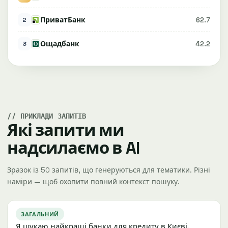
ПриватБанк
62.7
2
Ощадбанк
42.2
3
ПРИКЛАДИ ЗАПИТІВ
Які запити ми
надсилаємо в AI
Зразок із 50 запитів, що генеруються для тематики. Різні
наміри — щоб охопити повний контекст пошуку.
ЗАГАЛЬНИЙ
Я шукаю найкращі банки для кредиту в Києві.