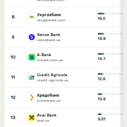
Укргазбанк
8
16.0
ukrgasbank.com
Sense Bank
9
14.8
sensebank.ua
A-Bank
10
14.7
a-bank.com.ua
Credit Agricole
11
12.9
credit-agricole.ua
Кредобанк
12
10.8
kredobank.ua
Aval Bank
13
9.51
aval.ua