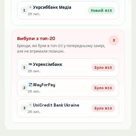
Укрсиббанк Медіа
Новий #15
1
26 лип.
Вибули з топ-20
3
Бренди, які були в топ-20 у попередньому замірі,
але не втримали позицію.
Укрексімбанк
Було #15
1
26 лип.
WayForPay
Було #16
2
26 лип.
UniCredit Bank Ukraine
Було #19
3
26 лип.