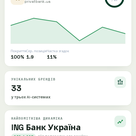
/ 100
privatbank.ua
Покриття
Сер. позиція
Частка згадок
100%
1.9
11%
УНІКАЛЬНИХ БРЕНДІВ
33
у трьох AI-системах
НАЙПОМІТНІША ДИНАМІКА
ING Банк Україна