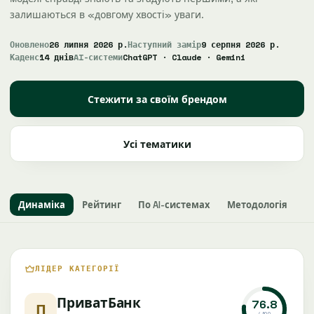
залишаються в «довгому хвості» уваги.
Оновлено
26 липня 2026 р.
Наступний замір
9 серпня 2026 р.
Каденс
14 днів
AI-системи
ChatGPT · Claude · Gemini
Стежити за своїм брендом
Усі тематики
Динаміка
Рейтинг
По AI-системах
Методологія
ЛІДЕР КАТЕГОРІЇ
ПриватБанк
76.8
П