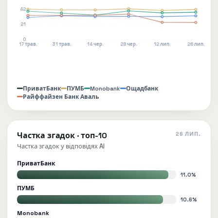
42
21
0
17 трав.
31 трав.
14 чер.
28 чер.
12 лип.
26 лип.
Monobank
ПриватБанк
ПУМБ
Ощадбанк
Райффайзен Банк Аваль
Частка згадок · топ-10
26 ЛИП.
Частка згадок у відповідях AI
ПриватБанк
11.0%
ПУМБ
10.6%
Monobank