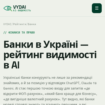
VYDAI
☰
AI-ВИДИМІСТЬ
VYDAI
/
Рейтинги
/
Банки
ФІНАНСИ ТА ПРАВО
Банки в Україні —
рейтинг видимості
в AI
Українські банки конкурують не лише за рекомендації
знайомих, а й за позицію у відповідях ChatGPT, Claude та
Gemini. AI стає першою точкою входу для запитів «де
відкрити ФОП-рахунок», «який банк краще для бізнесу»,
«де вигідніше валютний рахунок». Тут видно, які банки
моделі справді знають та згадують першими, а які