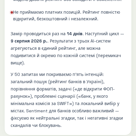
Не приймаємо платних позицій. Рейтинг повністю
відкритий, безкоштовний і незалежний.
Замір проводиться раз на
14 днів
. Наступний цикл —
9 серпня 2026 р.
. Результати з трьох AI-систем
агрегуються в єдиний рейтинг, але можна
подивитися й окремо по кожній системі (перемикач
вище).
У 50 запитах ми покриваємо пʼять інтенцій:
загальний пошук (рейтинг банків в Україні),
порівняння форматів, задачі («де відкрити ФОП-
рахунок»), проблемні сценарії («банк, у якого
мінімальна комісія за SWIFT») та локальний вибір у
містах. Sentiment для банків особливо важливий —
фіксуємо як нейтральні згадки, так і негативні згадки
скандалів чи блокувань.