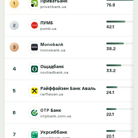
ПриватБанк
1
76.8
privatbank.ua
ПУМБ
2
42.1
pumb.ua
Monobank
3
38.2
monobank.ua
Ощадбанк
4
33.2
oschadbank.ua
Райффайзен Банк Аваль
5
24.1
raiffeisen.ua
OTP Банк
6
22.1
otpbank.com.ua
Укрсиббанк
7
20.1
ukrsibbank.com