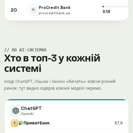
ProCredit Bank
20
3.16
procreditbank.ua
ПО AI-СИСТЕМАХ
Хто в топ-3 у кожній
системі
Іноді ChatGPT, Claude і Gemini «бачать» зовсім різний
ринок: тут видно лідерів кожної моделі окремо.
ChatGPT
OpenAI
ПриватБанк
87.9
1