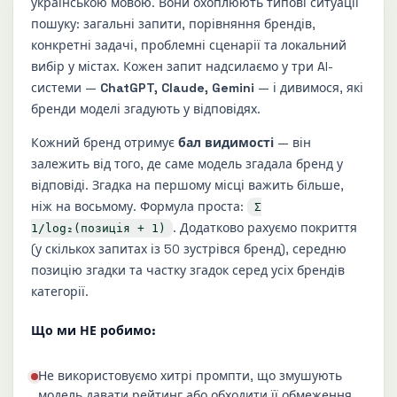
українською мовою. Вони охоплюють типові ситуації
пошуку: загальні запити, порівняння брендів,
конкретні задачі, проблемні сценарії та локальний
вибір у містах. Кожен запит надсилаємо у три AI-
системи —
ChatGPT, Claude, Gemini
— і дивимося, які
бренди моделі згадують у відповідях.
Кожний бренд отримує
бал видимості
— він
залежить від того, де саме модель згадала бренд у
відповіді. Згадка на першому місці важить більше,
ніж на восьмому. Формула проста:
Σ
. Додатково рахуємо покриття
1/log₂(позиція + 1)
(у скількох запитах із 50 зустрівся бренд), середню
позицію згадки та частку згадок серед усіх брендів
категорії.
Що ми НЕ робимо:
Не використовуємо хитрі промпти, що змушують
модель давати рейтинг або обходити її обмеження.