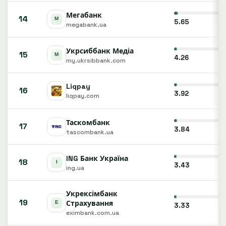
Мегабанк
14
5.65
megabank.ua
Укрсиббанк Медіа
15
4.26
my.ukrsibbank.com
Liqpay
16
3.92
liqpay.com
Таскомбанк
17
3.84
tascombank.ua
ING Банк Україна
18
3.43
ing.ua
Укрексімбанк
19
Страхування
3.33
eximbank.com.ua