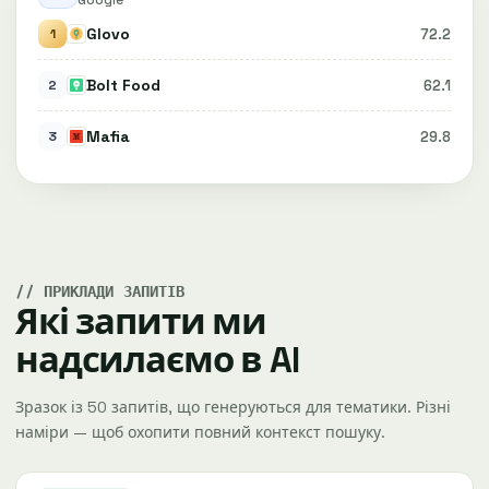
Google
Glovo
72.2
1
Bolt Food
62.1
2
Mafia
29.8
3
ПРИКЛАДИ ЗАПИТІВ
Які запити ми
надсилаємо в AI
Зразок із 50 запитів, що генеруються для тематики. Різні
наміри — щоб охопити повний контекст пошуку.