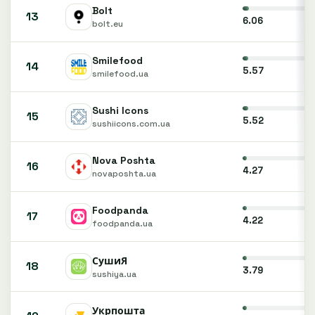
Bolt
13
6.06
bolt.eu
Smilefood
14
5.57
smilefood.ua
Sushi Icons
15
5.52
sushiicons.com.ua
Nova Poshta
16
4.27
novaposhta.ua
Foodpanda
17
4.22
foodpanda.ua
СушиЯ
18
3.79
sushiya.ua
Укрпошта