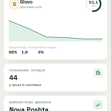
Glovo
51.1
G
/ 100
glovoapp.com
Покриття
Сер. позиція
Частка згадок
98%
1.8
9%
УНІКАЛЬНИХ БРЕНДІВ
44
у трьох AI-системах
НАЙПОМІТНІША ДИНАМІКА
Nova Poshta