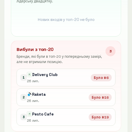
лідерську двадцятку.
Нових входів у топ-20 не було
Вибули з топ-20
3
Бренди, які були в топ-20 у попередньому замірі,
але не втримали позицію.
Delivery Club
Було #6
1
26 лип.
Raketa
Було #16
2
26 лип.
Pesto Cafe
Було #19
3
26 лип.