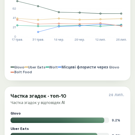
62
41
21
0
17 трав.
31 трав.
14 чер.
28 чер.
12 лип.
26 лип.
Glovo
Uber Eats
Wolt
Місцеві флористи через Glovo
Bolt Food
Частка згадок · топ-10
26 ЛИП.
Частка згадок у відповідях AI
Glovo
9.2%
Uber Eats