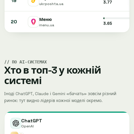
19
3.77
ukrposhta.ua
Меню
20
3.65
menu.ua
ПО AI-СИСТЕМАХ
Хто в топ-3 у кожній
системі
Іноді ChatGPT, Claude і Gemini «бачать» зовсім різний
ринок: тут видно лідерів кожної моделі окремо.
ChatGPT
OpenAI