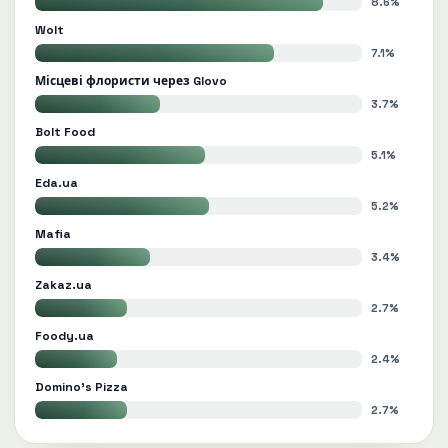
8.6%
Wolt
7.1%
Місцеві флористи через Glovo
3.7%
Bolt Food
5.1%
Eda.ua
5.2%
Mafia
3.4%
Zakaz.ua
2.7%
Foody.ua
2.4%
Domino's Pizza
2.7%