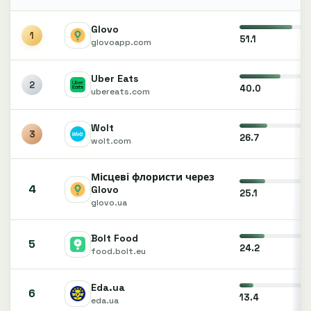
Glovo
1
51.1
glovoapp.com
Uber Eats
2
40.0
ubereats.com
Wolt
3
26.7
wolt.com
Місцеві флористи через
4
Glovo
25.1
glovo.ua
Bolt Food
5
24.2
food.bolt.eu
Eda.ua
6
13.4
eda.ua