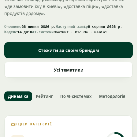
«де замовити їжу в Києві», «доставка піци», «доставка
продуктів додому».
Оновлено
26 липня 2026 р.
Наступний замір
9 серпня 2026 р.
Каденс
14 днів
AI-системи
ChatGPT · Claude · Gemini
Стежити за своїм брендом
Усі тематики
Динаміка
Рейтинг
По AI-системах
Методологія
ЛІДЕР КАТЕГОРІЇ