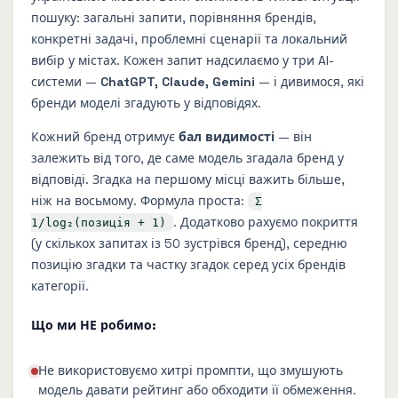
пошуку: загальні запити, порівняння брендів,
конкретні задачі, проблемні сценарії та локальний
вибір у містах. Кожен запит надсилаємо у три AI-
системи —
ChatGPT, Claude, Gemini
— і дивимося, які
бренди моделі згадують у відповідях.
Кожний бренд отримує
бал видимості
— він
залежить від того, де саме модель згадала бренд у
відповіді. Згадка на першому місці важить більше,
ніж на восьмому. Формула проста:
Σ
. Додатково рахуємо покриття
1/log₂(позиція + 1)
(у скількох запитах із 50 зустрівся бренд), середню
позицію згадки та частку згадок серед усіх брендів
категорії.
Що ми НЕ робимо:
Не використовуємо хитрі промпти, що змушують
модель давати рейтинг або обходити її обмеження.