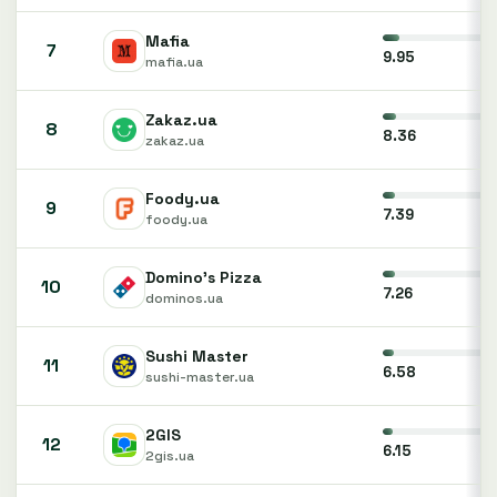
Mafia
7
9.95
mafia.ua
Zakaz.ua
8
8.36
zakaz.ua
Foody.ua
9
7.39
foody.ua
Domino's Pizza
10
7.26
dominos.ua
Sushi Master
11
6.58
sushi-master.ua
2GIS
12
6.15
2gis.ua