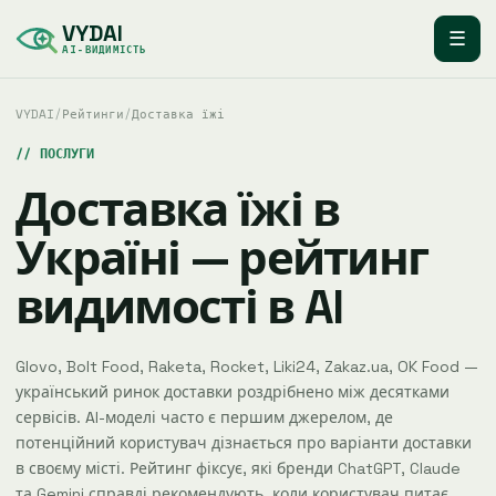
VYDAI
☰
AI-ВИДИМІСТЬ
VYDAI
/
Рейтинги
/
Доставка їжі
ПОСЛУГИ
Доставка їжі в
Україні — рейтинг
видимості в AI
Glovo, Bolt Food, Raketa, Rocket, Liki24, Zakaz.ua, OK Food —
український ринок доставки роздрібнено між десятками
сервісів. AI-моделі часто є першим джерелом, де
потенційний користувач дізнається про варіанти доставки
в своєму місті. Рейтинг фіксує, які бренди ChatGPT, Claude
та Gemini справді рекомендують, коли користувач питає