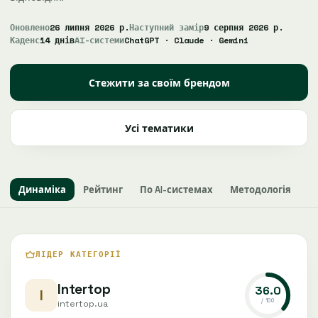
Оновлено
26 липня 2026 р.
Наступний замір
9 серпня 2026 р.
Каденс
14 днів
AI-системи
ChatGPT · Claude · Gemini
Стежити за своїм брендом
Усі тематики
Динаміка
Рейтинг
По AI-системах
Методологія
ЛІДЕР КАТЕГОРІЇ
Intertop
36.0
I
/ 100
intertop.ua