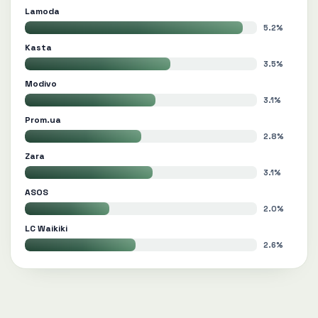
Lamoda
5.2%
Kasta
3.5%
Modivo
3.1%
Prom.ua
2.8%
Zara
3.1%
ASOS
2.0%
LC Waikiki
2.6%