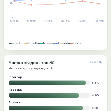
20
10
0
17 трав.
31 трав.
14 чер.
28 чер.
12 лип.
26 лип.
Intertop
Rozetka
Answear
Lamoda
Kasta
Частка згадок · топ-10
26 ЛИП.
Частка згадок у відповідях AI
Intertop
5.3%
Rozetka
4.8%
Answear
5.1%