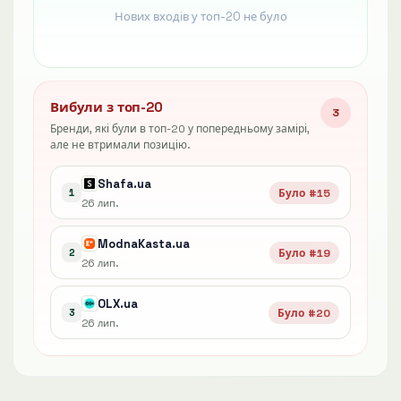
Нових входів у топ-20 не було
Вибули з топ-20
3
Бренди, які були в топ-20 у попередньому замірі,
але не втримали позицію.
Shafa.ua
Було #15
1
26 лип.
ModnaKasta.ua
Було #19
2
26 лип.
OLX.ua
Було #20
3
26 лип.