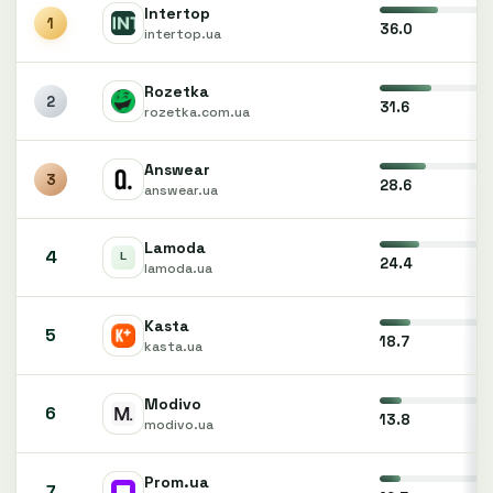
Intertop
1
36.0
intertop.ua
Rozetka
2
31.6
rozetka.com.ua
Answear
3
28.6
answear.ua
Lamoda
4
24.4
lamoda.ua
Kasta
5
18.7
kasta.ua
Modivo
6
13.8
modivo.ua
Prom.ua
7