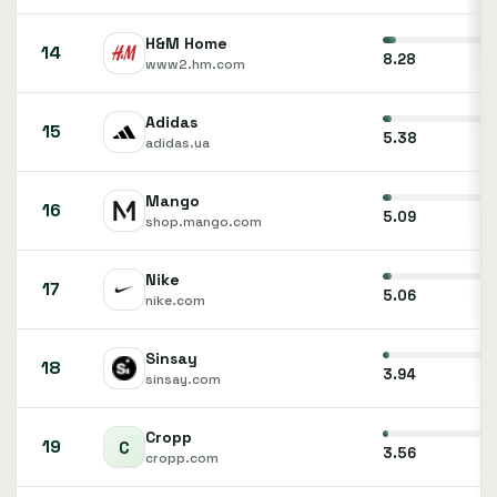
H&M Home
14
8.28
www2.hm.com
Adidas
15
5.38
adidas.ua
Mango
16
5.09
shop.mango.com
Nike
17
5.06
nike.com
Sinsay
18
3.94
sinsay.com
Cropp
19
3.56
cropp.com