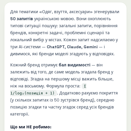
Для тематики «Одяг, взуття, аксесуари» згенерували
50 запитів
українською мовою. Вони охоплюють
типові ситуації пошуку: загальні запити, порівняння
брендів, конкретні задачі, проблемні сценарії та
локальний вибір у містах. Кожен запит надсилаємо у
три AI-системи —
ChatGPT, Claude, Gemini
— і
дивимося, які бренди моделі згадують у відповідях.
Кожний бренд отримує
бал видимості
— він
залежить від того, де саме модель згадала бренд у
відповіді. Згадка на першому місці важить більше,
ніж на восьмому. Формула проста:
Σ
. Додатково рахуємо покриття
1/log₂(позиція + 1)
(у скількох запитах із 50 зустрівся бренд), середню
позицію згадки та частку згадок серед усіх брендів
категорії.
Що ми НЕ робимо: