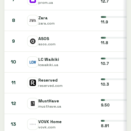
12.7
prom.ua
Zara
8
11.9
zara.com
ASOS
9
11.8
asos.com
LC Waikiki
10
10.7
lcwaikiki.ua
Reserved
11
10.3
reserved.com
MustHave
12
9.50
musthave.ua
VOVK Home
13
8.81
vovk.com