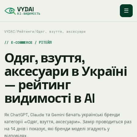
VYDAI
☰
AI-ВИДИМІСТЬ
VYDAI
/
Рейтинги
/
Одяг, взуття, аксесуари
E-COMMERCE / РІТЕЙЛ
Одяг, взуття,
аксесуари в Україні
— рейтинг
видимості в AI
Як ChatGPT, Claude та Gemini бачать українські бренди
категорії «Одяг, взуття, аксесуари». Замір проводиться раз
на 14 днів і показує, які бренди моделі згадують у
відповідях.