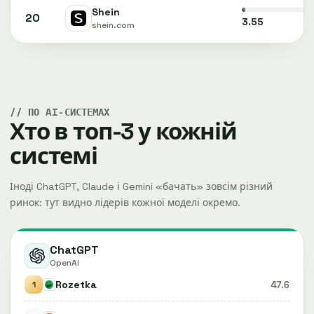
Shein
20
3.55
shein.com
ПО AI-СИСТЕМАХ
Хто в топ-3 у кожній
системі
Іноді ChatGPT, Claude і Gemini «бачать» зовсім різний
ринок: тут видно лідерів кожної моделі окремо.
ChatGPT
OpenAI
Rozetka
47.6
1