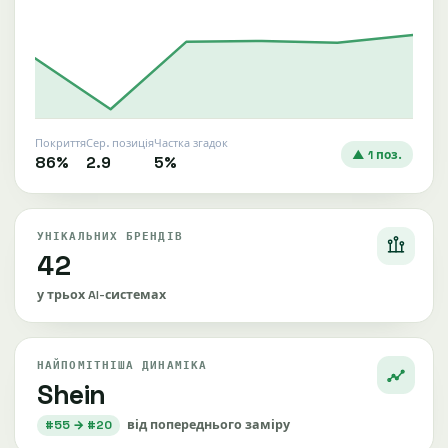
Покриття
Сер. позиція
Частка згадок
▲ 1 поз.
86%
2.9
5%
УНІКАЛЬНИХ БРЕНДІВ
42
у трьох AI-системах
НАЙПОМІТНІША ДИНАМІКА
Shein
#55 → #20
від попереднього заміру