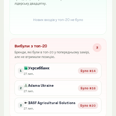
лідерську двадцятку.
Нових входів у топ-20 не було
Вибули з топ-20
3
Бренди, які були в топ-20 у попередньому замірі,
але не втримали позицію.
Укрсиббанк
Було #14
1
27 лип.
Adama Ukraine
Було #16
2
27 лип.
BASF Agricultural Solutions
Було #20
3
27 лип.