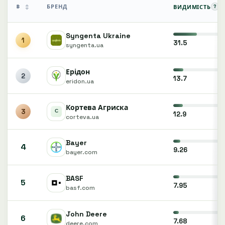
#
БРЕНД
?
ВИДИМІСТЬ
↕
Syngenta Ukraine
1
31.5
syngenta.ua
Ерідон
2
13.7
eridon.ua
Кортева Агриска
3
12.9
corteva.ua
Bayer
4
9.26
bayer.com
BASF
5
7.95
basf.com
John Deere
6
7.68
deere.com