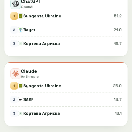
ChatGPT
OpenAI
Syngenta Ukraine
51.2
1
Bayer
21.0
2
Кортева Агриска
16.7
3
Claude
Anthropic
Syngenta Ukraine
25.0
1
BASF
14.7
2
Кортева Агриска
13.1
3