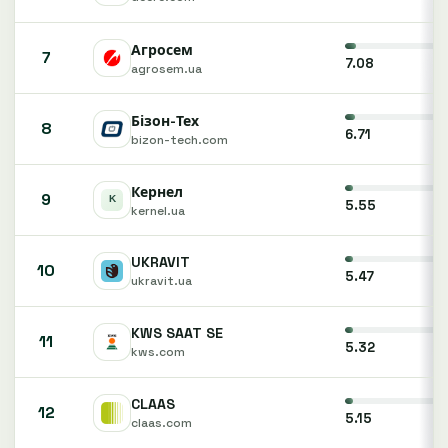
Агросем
7
7.08
agrosem.ua
Бізон-Тех
8
6.71
bizon-tech.com
Кернел
9
5.55
kernel.ua
UKRAVIT
10
5.47
ukravit.ua
KWS SAAT SE
11
5.32
kws.com
CLAAS
12
5.15
claas.com