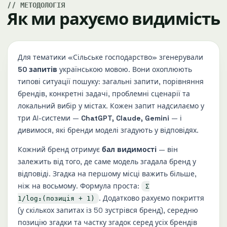
МЕТОДОЛОГІЯ
Як ми рахуємо видимість
Для тематики «Сільське господарство» згенерували
50 запитів
українською мовою. Вони охоплюють
типові ситуації пошуку: загальні запити, порівняння
брендів, конкретні задачі, проблемні сценарії та
локальний вибір у містах. Кожен запит надсилаємо у
три AI-системи —
ChatGPT, Claude, Gemini
— і
дивимося, які бренди моделі згадують у відповідях.
Кожний бренд отримує
бал видимості
— він
залежить від того, де саме модель згадала бренд у
відповіді. Згадка на першому місці важить більше,
ніж на восьмому. Формула проста:
Σ
. Додатково рахуємо покриття
1/log₂(позиція + 1)
(у скількох запитах із 50 зустрівся бренд), середню
позицію згадки та частку згадок серед усіх брендів