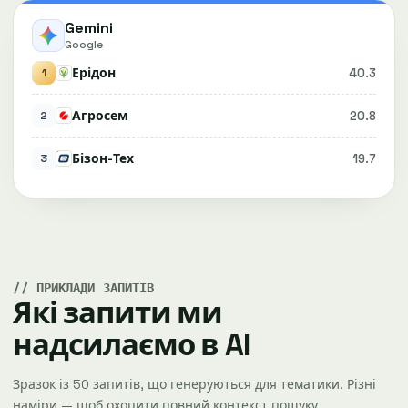
Gemini
Google
Ерідон
40.3
1
Агросем
20.8
2
Бізон-Тех
19.7
3
ПРИКЛАДИ ЗАПИТІВ
Які запити ми
надсилаємо в AI
Зразок із 50 запитів, що генеруються для тематики. Різні
наміри — щоб охопити повний контекст пошуку.