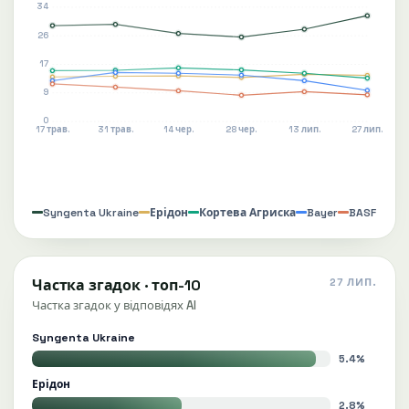
34
26
17
9
0
17 трав.
31 трав.
14 чер.
28 чер.
13 лип.
27 лип.
Syngenta Ukraine
Bayer
BASF
Ерідон
Кортева Агриска
Частка згадок · топ-10
27 ЛИП.
Частка згадок у відповідях AI
Syngenta Ukraine
5.4%
Ерідон
2.8%