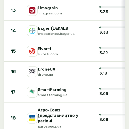
Limagrain
13
3.35
limagrain.com
Bayer (DEKALB
14
3.33
cropscience.bayer.ua
Elvorti
15
3.22
elvorti.com
DroneUA
16
3.18
drone.ua
SmartFarming
17
3.09
smartfarming.ua
Агро-Союз
(представництво у
18
3.08
регіоні
agrosoyuz.ua