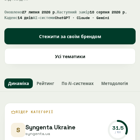
Оновлено
27 липня 2026 р.
Наступний замір
10 серпня 2026 р.
Каденс
14 днів
AI-системи
ChatGPT · Claude · Gemini
Стежити за своїм брендом
Усі тематики
Динаміка
Рейтинг
По AI-системах
Методологія
ЛІДЕР КАТЕГОРІЇ
Syngenta Ukraine
31.5
S
/ 100
syngenta.ua