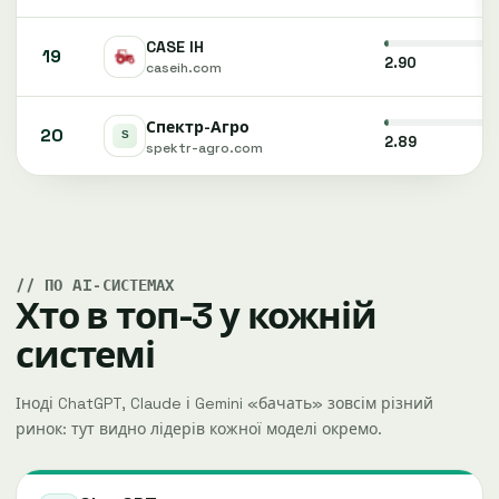
CASE IH
19
2.90
caseih.com
Спектр-Агро
20
2.89
spektr-agro.com
ПО AI-СИСТЕМАХ
Хто в топ-3 у кожній
системі
Іноді ChatGPT, Claude і Gemini «бачать» зовсім різний
ринок: тут видно лідерів кожної моделі окремо.