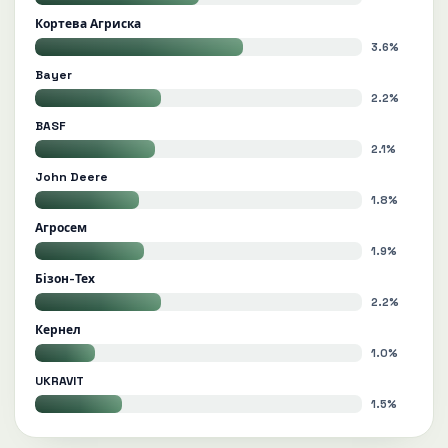
Кортева Агриска
3.6%
Bayer
2.2%
BASF
2.1%
John Deere
1.8%
Агросем
1.9%
Бізон-Тех
2.2%
Кернел
1.0%
UKRAVIT
1.5%