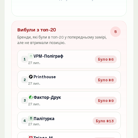
Вибули з топ-20
5
Бренди, які були в топ-20 у попередньому замірі,
але не втримали позицію.
VPM-Поліграф
Було #6
1
27 лип.
Printhouse
Було #8
2
27 лип.
Фактор-Друк
Було #9
3
27 лип.
Палітурка
П
Було #13
4
27 лип.