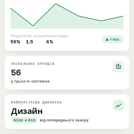
Покриття
Сер. позиція
Частка згадок
▲ 1 поз.
56%
1.5
4%
УНІКАЛЬНИХ БРЕНДІВ
56
у трьох AI-системах
НАЙПОМІТНІША ДИНАМІКА
Дизайн
#196 → #19
від попереднього заміру