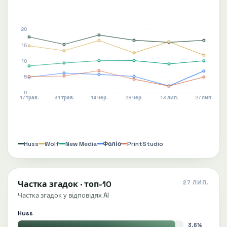
20
15
10
5
0
17 трав.
31 трав.
14 чер.
28 чер.
13 лип.
27 лип.
Huss
Wolf
New Media
PrintStudio
Фоліо
Частка згадок · топ-10
27 ЛИП.
Частка згадок у відповідях AI
Huss
3.6%