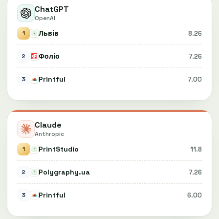
ChatGPT
OpenAI
Львів
8.26
1
Фоліо
7.26
2
Printful
7.00
3
Claude
Anthropic
PrintStudio
11.8
1
Polygraphy.ua
7.26
2
Printful
6.00
3