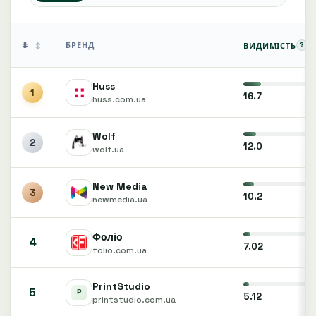
#
БРЕНД
?
ВИДИМІСТЬ
↕
Huss
1
16.7
huss.com.ua
Wolf
2
12.0
wolf.ua
New Media
3
10.2
newmedia.ua
Фоліо
4
7.02
folio.com.ua
PrintStudio
5
5.12
printstudio.com.ua