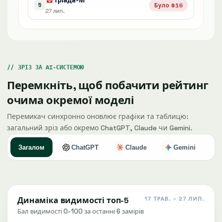
Тріада-М
Було #16
5
27 лип.
ЗРІЗ ЗА AI-СИСТЕМОЮ
Перемкніть, щоб побачити рейтинг
очима окремої моделі
Перемикач синхронно оновлює графіки та таблицю:
загальний зріз або окремо ChatGPT, Claude чи Gemini.
Загалом
ChatGPT
Claude
Gemini
Динаміка видимості топ-5
17 ТРАВ. – 27 ЛИП.
Бал видимості 0-100 за останні 6 замірів