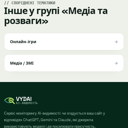
СПОРІДНЕНІ ТЕМАТИКИ
Інше у групі «Медіа та
розваги»
→
Онлайн-ігри
→
Медіа / ЗМІ
VYDAI
AI-ВИДИМІСТЬ
Сервіс моніторингу AI-видимості: чи згадується ваш сайт у
відповідях ChatGPT, Gemini та Claude, які джерела
використовують моделі і де посилювати присутність.