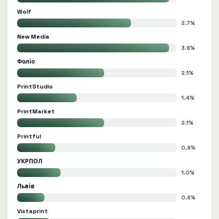
Wolf
2.7%
New Media
3.6%
Фоліо
2.1%
PrintStudio
1.4%
PrintMarket
2.1%
Printful
0.9%
УКРПОЛ
1.0%
Львів
0.6%
Vistaprint