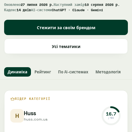
Оновлено
27 липня 2026 р.
Наступний замір
10 серпня 2026 р.
Каденс
14 днів
AI-системи
ChatGPT · Claude · Gemini
Стежити за своїм брендом
Усі тематики
Динаміка
Рейтинг
По AI-системах
Методологія
ЛІДЕР КАТЕГОРІЇ
Huss
16.7
H
/ 100
huss.com.ua