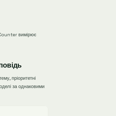
tCounter вимірює
дповідь
ему, пріоритетні
 моделі за однаковими