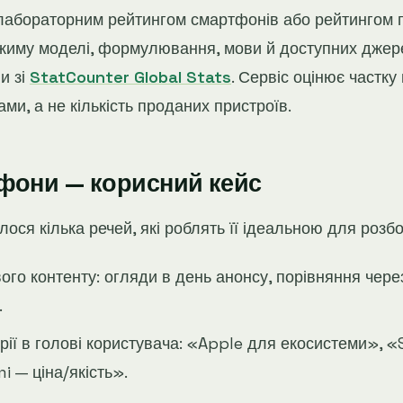
лабораторним рейтингом смартфонів або рейтингом п
ежиму моделі, формулювання, мови й доступних джере
и зі
StatCounter Global Stats
. Сервіс оцінює частку
ми, а не кількість проданих пристроїв.
фони — корисний кейс
лося кілька речей, які роблять її ідеальною для розбо
вого контенту: огляди в день анонсу, порівняння чере
.
рії в голові користувача: «Apple для екосистеми»,
i — ціна/якість».