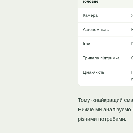
головне
Камера
Автономність
Ігри
Тривала підтримка
Ціна-якість
Тому «найкращий смар
Нижче ми аналізуємо н
різними потребами.