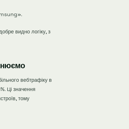
Samsung».
добре видно логіку, з
івнюємо
ільного вебтрафіку в
6%. Ці значення
строїв, тому