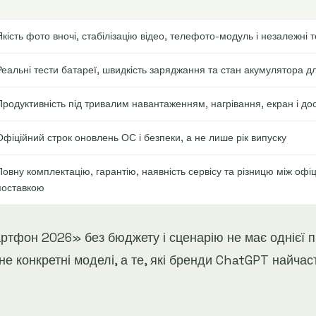
Якість фото вночі, стабілізацію відео, телефото-модуль і незалежні 
Реальні тести батареї, швидкість заряджання та стан акумулятора д
Продуктивність під тривалим навантаженням, нагрівання, екран і до
Офіційний строк оновлень ОС і безпеки, а не лише рік випуску
Повну комплектацію, гарантію, наявність сервісу та різницю між офі
поставкою
тфон 2026» без бюджету і сценарію не має однієї пр
е конкретні моделі, а те, які бренди ChatGPT найчаст