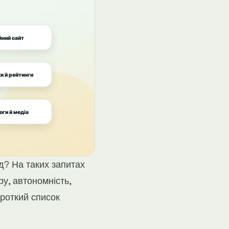
д? На таких запитах
у, автономність,
ороткий список