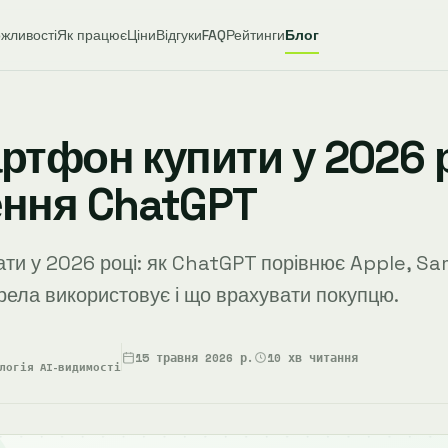
жливості
Як працює
Ціни
Відгуки
FAQ
Рейтинги
Блог
ртфон купити у 2026 р
ення ChatGPT
ти у 2026 році: як ChatGPT порівнює Apple, Sa
ерела використовує і що врахувати покупцю.
15 травня 2026 р.
10 хв читання
логія AI-видимості