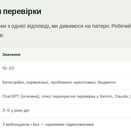
 перевірки
и з однієї відповіді, ми дивимося на патерн. Робочи
я:
Значення
12–20
Категорійні, порівняльні, проблемно-орієнтовані, бюджетні
ChatGPT (основна), плюс перехресна перевірка у Gemini, Claude, 
3–5 у різні дні
З вебпошуком і без — окремими підмножинами