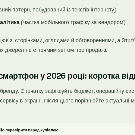
ний патерн, побудований із текстів інтернету).
алітика
(частка мобільного трафіку за вендором).
ацює зі сторінками, оглядами й обговореннями, а Sta
их джерел не є прямим звітом про продажі.
смартфон у 2026 році: коротка ві
 бренду. Спочатку зафіксуйте бюджет, операційну сист
 сервісу в Україні. Після цього порівнюйте актуальні
Що перевірити перед купівлею