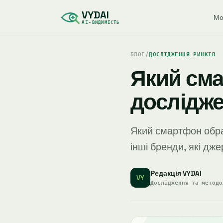
VYDAI
Мо
AI-ВИДИМІСТЬ
БЛОГ
/
ДОСЛІДЖЕННЯ РИНКІВ
Який сма
дослідж
Який смартфон обра
інші бренди, які дж
Редакція VYDAI
VY
Дослідження та методо