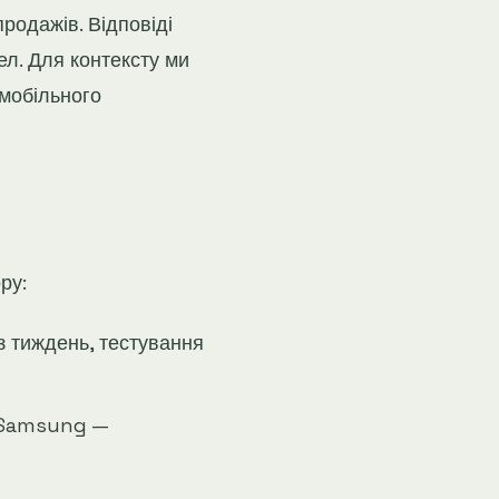
родажів. Відповіді
л. Для контексту ми
 мобільного
ру:
з тиждень, тестування
 «Samsung —