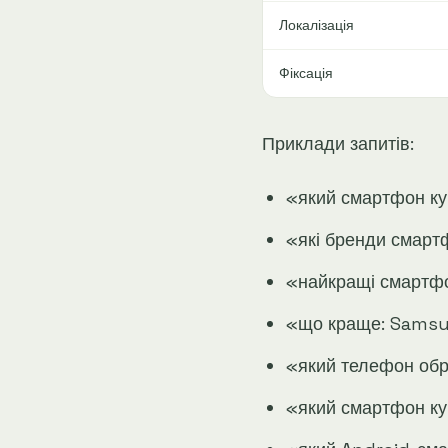
Локалізація
Фіксація
Приклади запитів:
«який смартфон ку
«які бренди смарт
«найкращі смартфон
«що краще: Samsun
«який телефон обр
«який смартфон куп