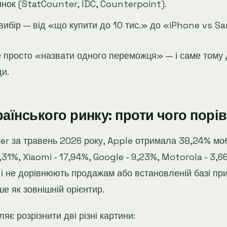
инок (StatCounter, IDC, Counterpoint).
 вибір — від «що купити до 10 тис.» до «iPhone vs 
же просто «назвати одного переможця» — і саме тому 
ди.
раїнського ринку: проти чого пор
r за травень 2026 року, Apple отримала 38,24% моб
,31%, Xiaomi - 17,94%, Google - 9,23%, Motorola - 3,6
і не дорівнюють продажам або встановленій базі при
е як зовнішній орієнтир.
яє розрізнити дві різні картини: