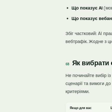
Що показує AI
(мов
Що показує вебан
Збіг частковий: AI пр
вебтрафік. Жодне з ц
Як вибрати 
Не починайте вибір із
сценарії та вимоги до
критеріями.
Якщо для вас