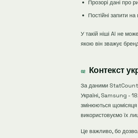
Прозорі дані про р
Постійні запити на
У такій ніші AI не мо
якою він зважує брен
Контекст ук
За даними StatCounte
Україні, Samsung - 18
змінюються щомісяця 
використовуємо їх лиш
Це важливо, бо дозвол