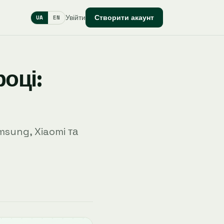
Увійти
Створити акаунт
UA
EN
оці:
msung, Xiaomi та