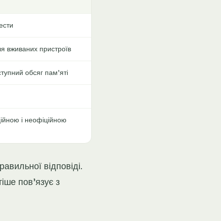
тести
ля вживаних пристроїв
ступний обсяг пам'яті
ційною і неофіційною
авильної відповіді.
іше пов'язує з