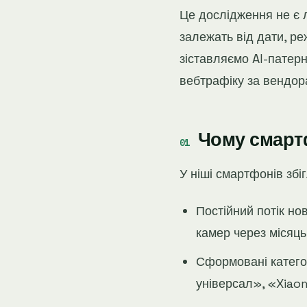
Це дослідження не є 
залежать від дати, р
зіставляємо AI-патерн
вебтрафіку за вендора
Чому смарт
У ніші смартфонів збіг
Постійний потік но
камер через місяць
Сформовані катего
універсал», «Xiaom