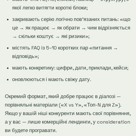
якої легко витягти короткі блоки;
закривають серію логічно повʼязаних питань: «що
це → як працює → як обрати → чим відрізняється
→ скільки коштує → які ризики»;
містять FAQ із 5–10 коротких пар «питання →
відповідь»;
мають конкретику: цифри, дати, приклади, кейси;
оновлюються і мають свіжу дату.
Окремий формат, який добре працює в діалозі —
порівняльні матеріали («X vs Y», «Топ-N для Z»).
Якщо у вашій ніші конкуренти мають свої порівняння,
а у вас — лише комерційні лендинги, у consideration
ви будете програвати.