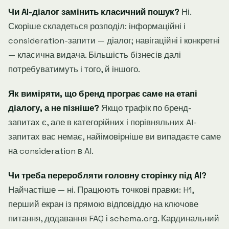
Чи AI-діалог замінить класичний пошук?
Ні.
Скоріше складеться розподіл: інформаційні і
consideration-запити — діалог; навігаційні і конкретні
— класична видача. Більшість бізнесів далі
потребуватимуть і того, й іншого.
Як виміряти, що бренд програє саме на етапі
діалогу, а не пізніше?
Якщо трафік по бренд-
запитах є, але в категорійних і порівняльних AI-
запитах вас немає, найімовірніше ви випадаєте саме
на consideration в AI.
Чи треба переробляти головну сторінку під AI?
Найчастіше — ні. Працюють точкові правки: H1,
перший екран із прямою відповіддю на ключове
питання, додавання FAQ і schema.org. Кардинальний