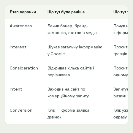
Етап воронки
Що тут було раніше
Що тут за
Awareness
Бачив банер, бренд-
Почув назв
кампанію, статтю в медіа
інформац
Interest
Шукав загальну інформацію
Просить A
у Google
гравців
Consideration
Відкривав кілька сайтів і
Просить A
порівнював
одному ді
Intent
Заходив на сайт по
Запитує у 
комерційному запиту
ризики
Conversion
Клік → форма заявки →
Клік уже 
дзвінок
одразу пр