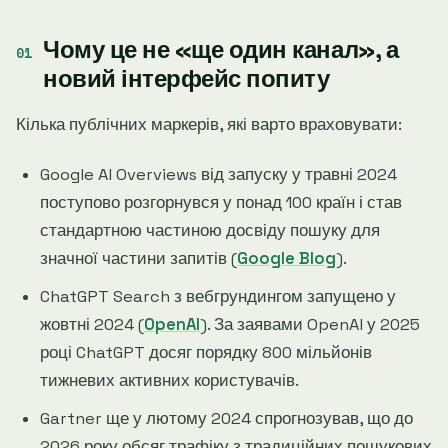
Чому це не «ще один канал», а
новий інтерфейс попиту
Кілька публічних маркерів, які варто враховувати:
Google AI Overviews від запуску у травні 2024
поступово розгорнувся у понад 100 країн і став
стандартною частиною досвіду пошуку для
значної частини запитів (
Google Blog
).
ChatGPT Search з вебгрундингом запущено у
жовтні 2024 (
OpenAI
). За заявами OpenAI у 2025
році ChatGPT досяг порядку 800 мільйонів
тижневих активних користувачів.
Gartner ще у лютому 2024 спрогнозував, що до
2026 року обсяг трафіку з традиційних пошукових