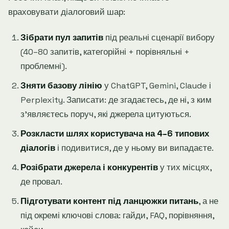
враховувати діалоговий шар:
Зібрати пул запитів
під реальні сценарії вибору
(40–80 запитів, категорійні + порівняльні +
проблемні).
Зняти базову лінію
у ChatGPT, Gemini, Claude і
Perplexity. Записати: де згадаєтесь, де ні, з ким
зʼявляєтесь поруч, які джерела цитуються.
Розкласти шлях користувача на 4–6 типових
діалогів
і подивитися, де у ньому ви випадаєте.
Розібрати джерела і конкурентів
у тих місцях,
де провал.
Підготувати контент під ланцюжки питань
, а не
під окремі ключові слова: гайди, FAQ, порівняння,