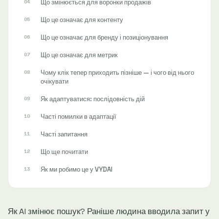
Що змінюється для воронки продажів
Що це означає для контенту
Що це означає для бренду і позиціонування
Що це означає для метрик
Чому клік тепер приходить пізніше — і чого від нього
очікувати
Як адаптуватися: послідовність дій
Часті помилки в адаптації
Часті запитання
Що ще почитати
Як ми робимо це у VYDAI
Як AI змінює пошук? Раніше людина вводила запит у