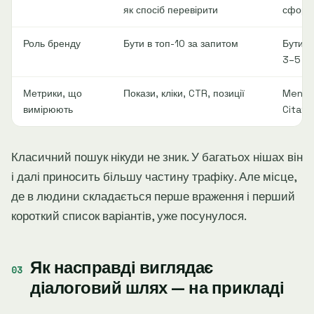
як спосіб перевірити
сформ
Роль бренду
Бути в топ-10 за запитом
Бути в 
3–5 оп
Метрики, що
Покази, кліки, CTR, позиції
Mentio
вимірюють
Citati
Класичний пошук нікуди не зник. У багатьох нішах він
і далі приносить більшу частину трафіку. Але місце,
де в людини складається перше враження і перший
короткий список варіантів, уже посунулося.
Як насправді виглядає
діалоговий шлях — на прикладі