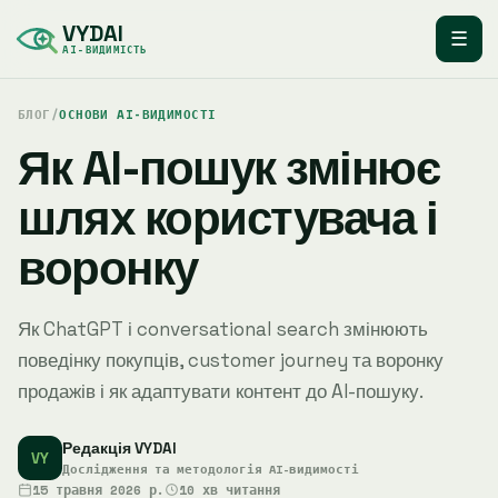
VYDAI
☰
AI-ВИДИМІСТЬ
БЛОГ
/
ОСНОВИ AI-ВИДИМОСТІ
Як AI-пошук змінює
шлях користувача і
воронку
Як ChatGPT і conversational search змінюють
поведінку покупців, customer journey та воронку
продажів і як адаптувати контент до AI-пошуку.
Редакція VYDAI
VY
Дослідження та методологія AI-видимості
15 травня 2026 р.
10 хв читання