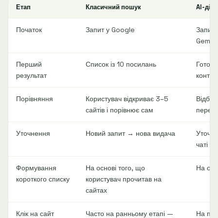
Етап
Класичний пошук
AI-діа
Початок
Запит у Google
Запит 
Gemini
Перший
Список із 10 посилань
Готова
результат
контек
Порівняння
Користувач відкриває 3–5
Відбув
сайтів і порівнює сам
перех
Уточнення
Новий запит → нова видача
Уточн
чаті
Формування
На основі того, що
На осн
короткого списку
користувач прочитав на
сайтах
Клік на сайт
Часто на ранньому етапі —
На піз