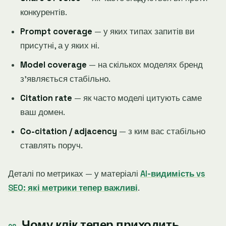
конкурентів.
Prompt coverage
— у яких типах запитів ви
присутні, а у яких ні.
Model coverage
— на скількох моделях бренд
зʼявляється стабільно.
Citation rate
— як часто моделі цитують саме
ваш домен.
Co-citation / adjacency
— з ким вас стабільно
ставлять поруч.
Деталі по метриках — у матеріалі
AI-видимість vs
SEO: які метрики тепер важливі
.
Чому клік тепер приходить