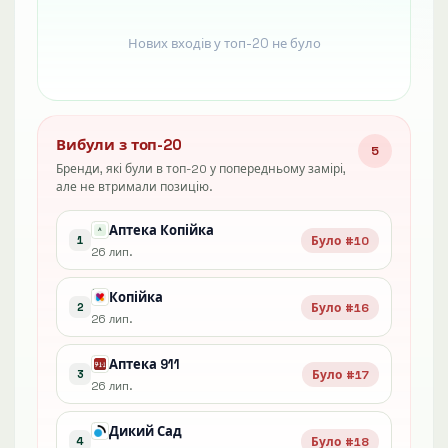
Нових входів у топ-20 не було
Вибули з топ-20
5
Бренди, які були в топ-20 у попередньому замірі,
але не втримали позицію.
Аптека Копійка
Було #10
1
26 лип.
Копійка
Було #16
2
26 лип.
Аптека 911
Було #17
3
26 лип.
Дикий Сад
Було #18
4