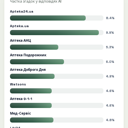
Частка згадок у відповідях AI
Apteka24.ua
8.4%
Apteka.ua
9.9%
Аптека АНЦ
5.3%
Аптека Подорожник
6.0%
Аптека Доброго Дня
4.9%
Watsons
4.6%
Аптека 9-1-1
4.6%
Мед-Сервіс
4.8%