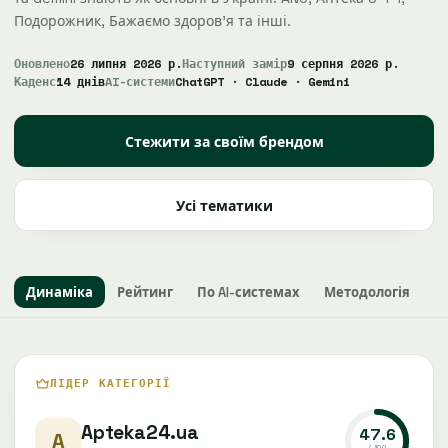
Подорожник, Бажаємо здоров'я та інші.
Оновлено
26 липня 2026 р.
Наступний замір
9 серпня 2026 р.
Каденс
14 днів
AI-системи
ChatGPT · Claude · Gemini
Стежити за своїм брендом
Усі тематики
Динаміка
Рейтинг
По AI-системах
Методологія
ЛІДЕР КАТЕГОРІЇ
Apteka24.ua
47.6
A