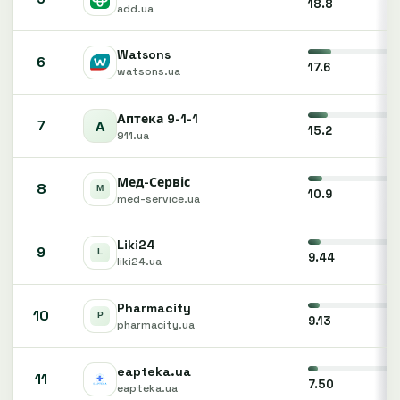
18.8
add.ua
Watsons
6
17.6
watsons.ua
Аптека 9-1-1
7
15.2
911.ua
Мед-Сервіс
8
10.9
med-service.ua
Liki24
9
9.44
liki24.ua
Pharmacity
10
9.13
pharmacity.ua
eapteka.ua
11
7.50
eapteka.ua