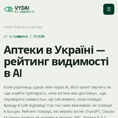
VYDAI
☰
AI-ВИДИМІСТЬ
VYDAI
/
Рейтинги
/
Аптеки
E-COMMERCE / РІТЕЙЛ
Аптеки в Україні —
рейтинг видимості
в AI
Коли українець шукає ліки через AI, його запит звучить як
«де знайти препарат», «яка аптека має доставку», «де
перевірити наявність». Це той момент, коли позиція
бренду в LLM-відповіді стає так само важливою, як позиція
в Google. Рейтинг показує, які мережі аптек ChatGPT, Claude
та Gemini знають як основні в Україні: ANC, Аптека 9-1-1,