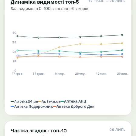
Динаміка видимості топ-5
17 ТРАВ. – 26 ЛИП.
Бал видимості 0-100 за останні 6 замірів
50
38
25
13
0
17 трав.
31 трав.
14 чер.
28 чер.
12 лип.
26 лип.
Apteka24.ua
Apteka.ua
Аптека АНЦ
Аптека Подорожник
Аптека Доброго Дня
Частка згадок · топ-10
26 ЛИП.