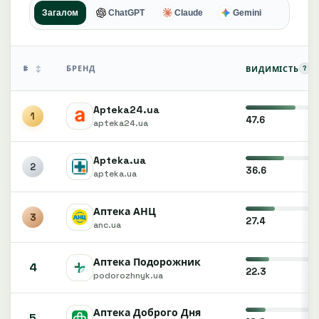
Загалом
ChatGPT
Claude
Gemini
#
БРЕНД
?
ВИДИМІСТЬ
↕
Apteka24.ua
1
47.6
apteka24.ua
Apteka.ua
2
36.6
apteka.ua
Аптека АНЦ
3
27.4
anc.ua
Аптека Подорожник
4
22.3
podorozhnyk.ua
Аптека Доброго Дня
5