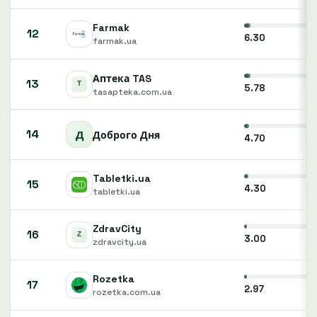
Farmak
12
6.30
farmak.ua
Аптека TAS
13
5.78
tasapteka.com.ua
14
Д
Доброго Дня
4.70
Tabletki.ua
15
4.30
tabletki.ua
ZdravCity
16
3.00
zdravcity.ua
Rozetka
17
2.97
rozetka.com.ua