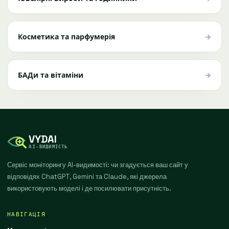
→
Косметика та парфумерія
→
БАДи та вітаміни
VYDAI
AI-ВИДИМІСТЬ
Сервіс моніторингу AI-видимості: чи згадується ваш сайт у
відповідях ChatGPT, Gemini та Claude, які джерела
використовують моделі і де посилювати присутність.
НАВІГАЦІЯ