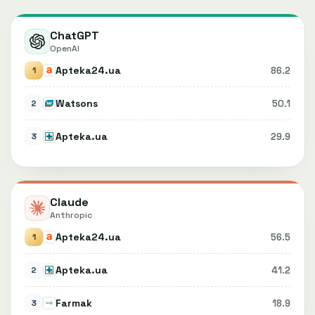
ChatGPT
OpenAI
Apteka24.ua
86.2
1
Watsons
50.1
2
Apteka.ua
29.9
3
Claude
Anthropic
Apteka24.ua
56.5
1
Apteka.ua
41.2
2
Farmak
18.9
3