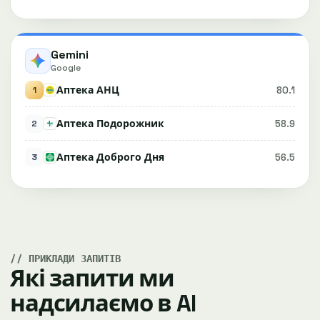
Gemini
Google
Аптека АНЦ
80.1
1
Аптека Подорожник
58.9
2
Аптека Доброго Дня
56.5
3
ПРИКЛАДИ ЗАПИТІВ
Які запити ми
надсилаємо в AI