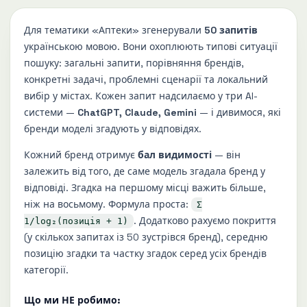
Для тематики «Аптеки» згенерували
50 запитів
українською мовою. Вони охоплюють типові ситуації
пошуку: загальні запити, порівняння брендів,
конкретні задачі, проблемні сценарії та локальний
вибір у містах. Кожен запит надсилаємо у три AI-
системи —
ChatGPT, Claude, Gemini
— і дивимося, які
бренди моделі згадують у відповідях.
Кожний бренд отримує
бал видимості
— він
залежить від того, де саме модель згадала бренд у
відповіді. Згадка на першому місці важить більше,
ніж на восьмому. Формула проста:
Σ
. Додатково рахуємо покриття
1/log₂(позиція + 1)
(у скількох запитах із 50 зустрівся бренд), середню
позицію згадки та частку згадок серед усіх брендів
категорії.
Що ми НЕ робимо: