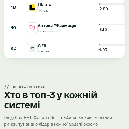
Liki.ua
18
2.80
liki.ua
Аптека "Фармація
19
2.15
farmacia.ua
WER
20
1.95
wer.ua
ПО AI-СИСТЕМАХ
Хто в топ-3 у кожній
системі
Іноді ChatGPT, Claude і Gemini «бачать» зовсім різний
ринок: тут видно лідерів кожної моделі окремо.