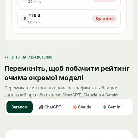
26 лип.
D.S
Було #20
5
26 лип.
ЗРІЗ ЗА AI-СИСТЕМОЮ
Перемкніть, щоб побачити рейтинг
очима окремої моделі
Перемикач синхронно оновлює графіки та таблицю:
загальний зріз або окремо ChatGPT, Claude чи Gemini.
Загалом
ChatGPT
Claude
Gemini