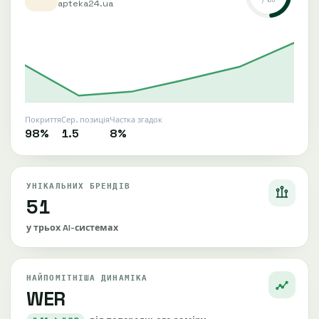
/ 100
apteka24.ua
Покриття
Сер. позиція
Частка згадок
98%
1.5
8%
УНІКАЛЬНИХ БРЕНДІВ
51
у трьох AI-системах
НАЙПОМІТНІША ДИНАМІКА
WER