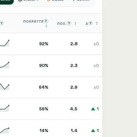
?
ПОКРИТТЯ
↕
↕
?
?
?
ПОЗ.
Δ
↕
92%
2.8
±0
90%
2.3
±0
64%
2.9
±0
56%
4.5
▲ 1
14%
1.4
▲ 1