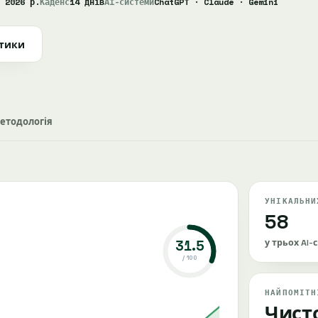
 2026 р.
Каденс
14 днів
AI-системи
ChatGPT · Claude · Gemini
атики
етодологія
УНІКАЛЬНИ
58
31.5
у трьох AI-
/ 100
НАЙПОМІТН
Чист