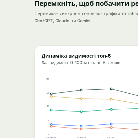
Перемкніть, щоб побачити р
Перемикач синхронно оновлює графіки та табли
ChatGPT, Claude чи Gemini.
Динаміка видимості топ-5
Бал видимості 0-100 за останні 6 замірів
34
26
17
9
0
17 трав.
31 трав.
14 чер.