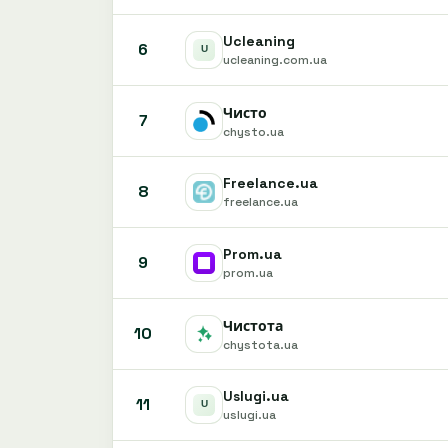
Ucleaning
6
ucleaning.com.ua
Чисто
7
chysto.ua
Freelance.ua
8
freelance.ua
Prom.ua
9
prom.ua
Чистота
10
chystota.ua
Uslugi.ua
11
uslugi.ua