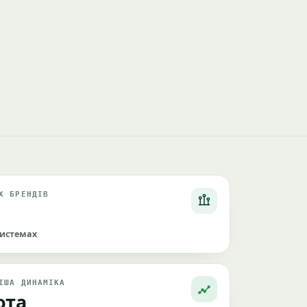
Х БРЕНДІВ
системах
ІША ДИНАМІКА
ота