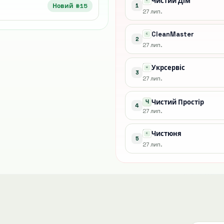
Чистий Дім
Новий #15
1
27 лип.
CleanMaster
2
27 лип.
Укрсервіс
3
27 лип.
Чистий Простір
Ч
4
27 лип.
Чистюня
5
27 лип.