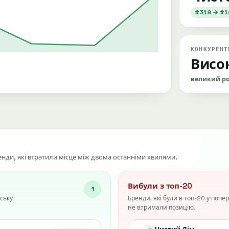
#319 → #1
КОНКУРЕНТ
Висо
великий ро
ренди, які втратили місце між двома останніми хвилями.
Вибули з топ-20
1
ську
Бренди, які були в топ-20 у попе
не втримали позицію.