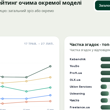
ейтинг очима окремої моделі
Загал
цю: загальний зріз або окремо
17 ТРАВ. – 27 ЛИП.
Частка згадок · топ
Частка згадок у відповідях
Kabanchik
YouDo
Profi.ua
OLX.ua
Uklon Services
Ucleaning
Чисто
Freelance.ua
28 чер.
13 лип.
27 лип.