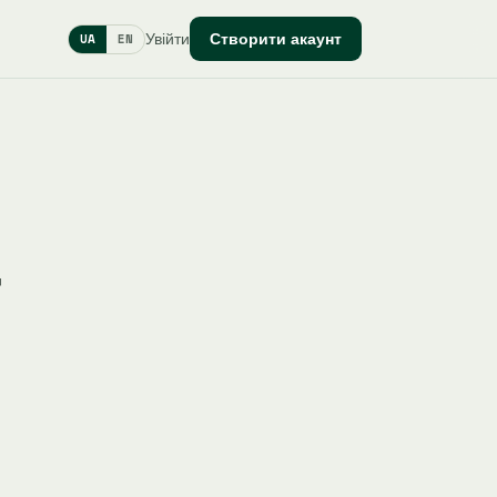
Увійти
Створити акаунт
UA
EN
г