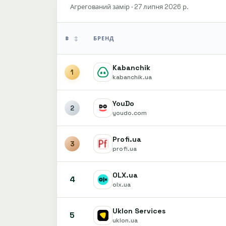
Агрегований замір · 27 липня 2026 р.
#
БРЕНД
↕
Kabanchik
1
kabanchik.ua
YouDo
2
youdo.com
Profi.ua
3
profi.ua
OLX.ua
4
olx.ua
Uklon Services
5
uklon.ua