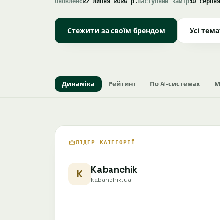
Оновлено
27 липня 2026 р.
Наступний замір
10 серпня
Стежити за своїм брендом
Усі тем
Динаміка
Рейтинг
По AI-системах
М
ЛІДЕР КАТЕГОРІЇ
Kabanchik
K
kabanchik.ua