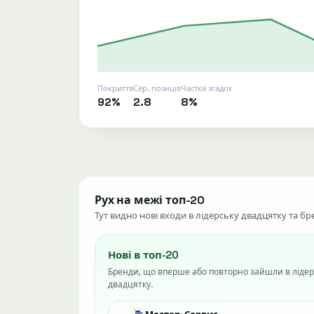
Покриття
Сер. позиція
Частка згадок
92%
2.8
8%
Рух на межі топ-20
Тут видно нові входи в лідерську двадцятку та б
Нові в топ-20
Бренди, що вперше або повторно зайшли в лідер
двадцятку.