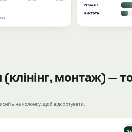
Prom.ua
Чистота
ices
(клінінг, монтаж) — то
исніть на колонку, щоб відсортувати.
За