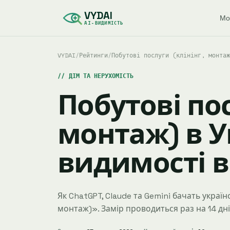
VYDAI
Мо
AI-ВИДИМІСТЬ
VYDAI
/
Рейтинги
/
Побутові послуги (клінінг, монтаж
ДІМ ТА НЕРУХОМІСТЬ
Побутові пос
монтаж) в У
видимості в 
Як ChatGPT, Claude та Gemini бачать українс
монтаж)». Замір проводиться раз на 14 днів