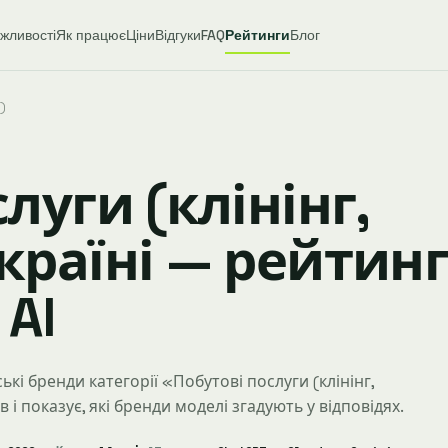
жливості
Як працює
Ціни
Відгуки
FAQ
Рейтинги
Блог
)
луги (клінінг,
країні — рейтин
AI
ькі бренди категорії «Побутові послуги (клінінг,
 і показує, які бренди моделі згадують у відповідях.