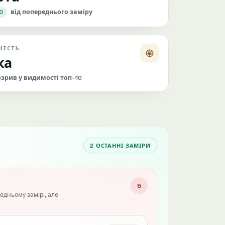
0
від попереднього заміру
НІСТЬ
ка
зрив у видимості топ-10
2 ОСТАННІ ЗАМІРИ
5
редньому замірі, але