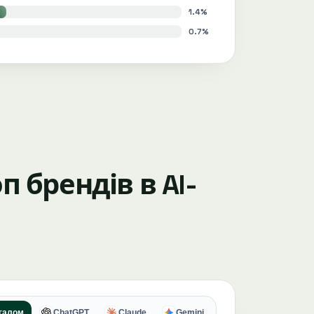
1.4%
0.7%
п брендів в AI-
галом
ChatGPT
Claude
Gemini