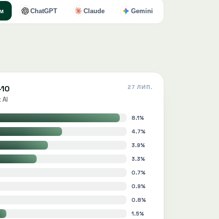
ом
ChatGPT
Claude
Gemini
-10
27 ЛИП.
 AI
8.1%
4.7%
3.9%
3.3%
0.7%
0.9%
0.8%
1.5%