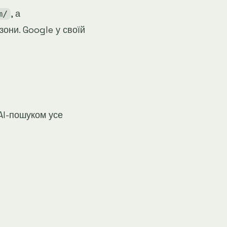
, а
m/
зони. Google у своїй
AI-пошуком усе