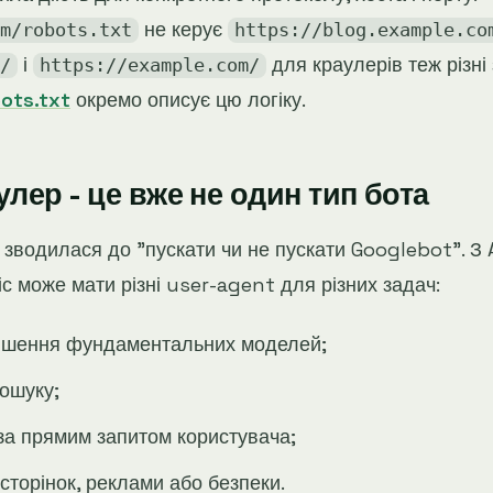
не керує
m/robots.txt
https://blog.example.co
і
для краулерів теж різні 
/
https://example.com/
ots.txt
окремо описує цю логіку.
улер - це вже не один тип бота
 зводилася до "пускати чи не пускати Googlebot". З 
с може мати різні user-agent для різних задач:
іпшення фундаментальних моделей;
пошуку;
 за прямим запитом користувача;
 сторінок, реклами або безпеки.