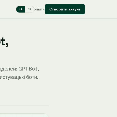
Увійти
Створити акаунт
UA
EN
t,
оделей: GPTBot,
стувацькі боти.