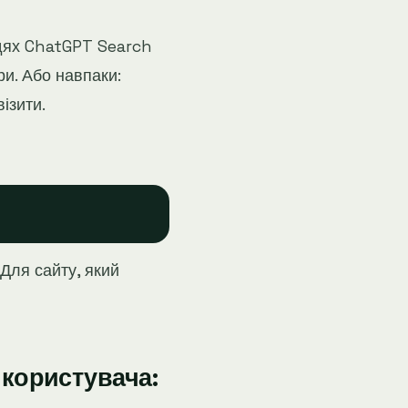
ідях ChatGPT Search
ри. Або навпаки:
візити.
 Для сайту, який
 користувача: