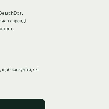
-SearchBot,
вила справді
нтент.
 щоб зрозуміти, які