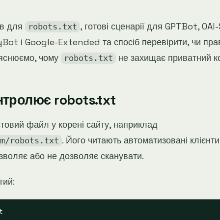
ів для
, готові сценарії для GPTBot, OAI
robots.txt
yBot і Google-Extended та спосіб перевірити, чи пра
яснюємо, чому
не захищає приватний ко
robots.txt
тролює robots.txt
стовий файл у корені сайту, наприклад
. Його читають автоматизовані клієнти,
m/robots.txt
зволяє або не дозволяє сканувати.
тий:

