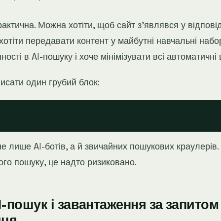
рактична. Можна хотіти, щоб сайт з'являвся у відпов
 хотіти передавати контент у майбутні навчальні набо
ності в AI-пошуку і хоче мінімізувати всі автоматичні 
исати один грубий блок:
е лише AI-ботів, а й звичайних пошукових краулерів.
ого пошуку, це надто ризиковано.
I-пошук і завантаження за запитом
иця