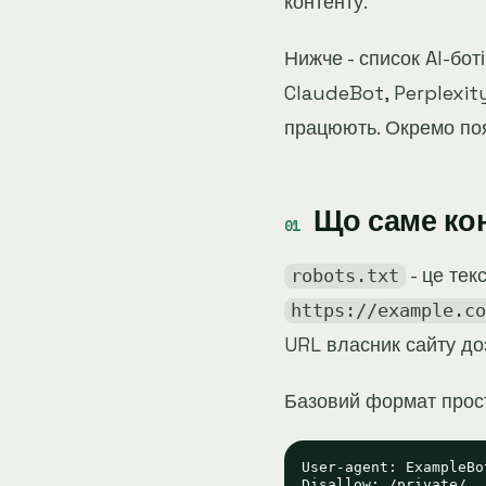
контенту.
Нижче - список AI-бот
ClaudeBot, Perplexit
працюють. Окремо по
Що саме кон
- це тек
robots.txt
https://example.co
URL власник сайту до
Базовий формат прос
User-agent: ExampleBot
Disallow: /private/
