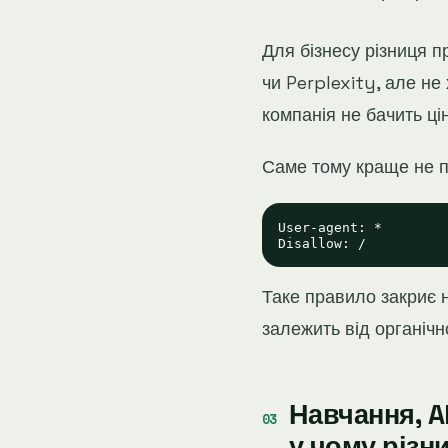
Для бізнесу різниця п
чи Perplexity, але не
компанія не бачить цін
Саме тому краще не п
User-agent: *

Таке правило закриє н
залежить від органічн
Навчання, A
у чому різн