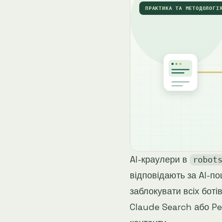
ПРАКТИКА ТА МЕТОДОЛОГІ
AI-краулери в
robot
відповідають за AI-по
заблокувати всіх бот
Claude Search або Pe