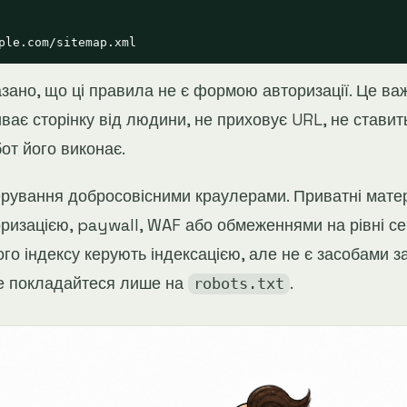
зано, що ці правила не є формою авторизації. Це ва
ває сторінку від людини, не приховує URL, не ставить
от його виконає.
рування добросовісними краулерами. Приватні мате
оризацією, paywall, WAF або обмеженнями на рівні с
го індексу керують індексацією, але не є засобами з
не покладайтеся лише на
.
robots.txt