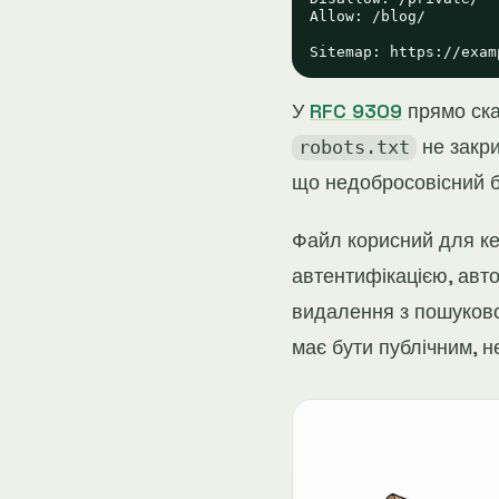
Allow: /blog/

У
RFC 9309
прямо ска
не закри
robots.txt
що недобросовісний б
Файл корисний для ке
автентифікацією, авт
видалення з пошуково
має бути публічним, 