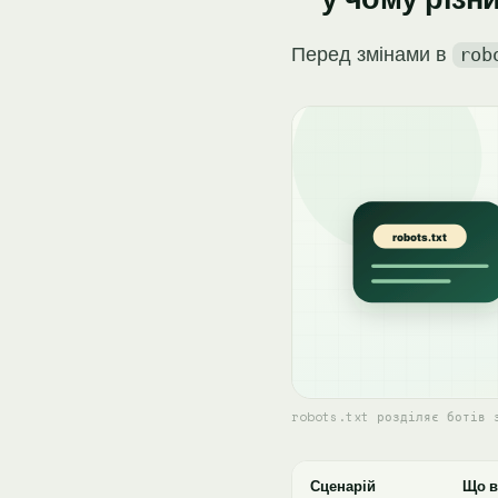
Перед змінами в
rob
robots.txt розділяє ботів 
Сценарій
Що в