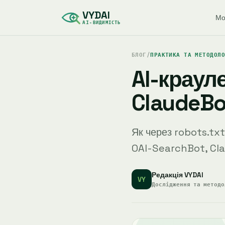
VYDAI
Мо
AI-ВИДИМІСТЬ
БЛОГ
/
ПРАКТИКА ТА МЕТОДОЛ
AI-крауле
ClaudeBot
Як через robots.tx
OAI-SearchBot, Cla
Редакція VYDAI
VY
Дослідження та методо