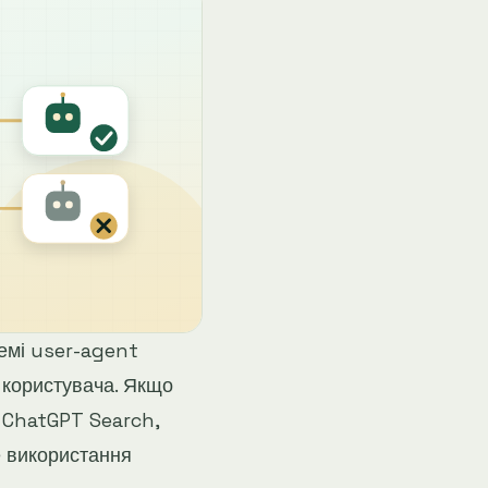
емі user-agent
м користувача. Якщо
д ChatGPT Search,
е використання