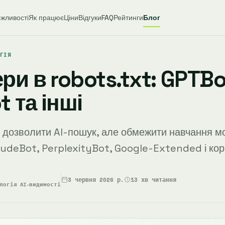
жливості
Як працює
Ціни
Відгуки
FAQ
Рейтинги
Блог
ОГІЯ
ри в robots.txt: GPTBo
 та інші
t дозволити AI-пошук, але обмежити навчання м
udeBot, PerplexityBot, Google-Extended і кори
3 червня 2026 р.
13 хв читання
логія AI-видимості