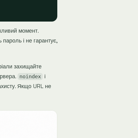
жливий момент.
 пароль і не гарантує,
ріали захищайте
ервера.
і
noindex
ахисту. Якщо URL не