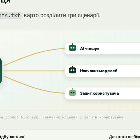
варто розділити три сценарії.
ots.txt
за роллю: AI-пошук, навчання моделей і запити користувача
ідбувається
Для чого це біз