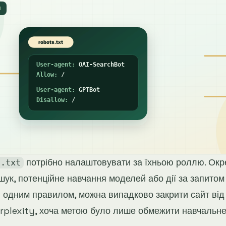
Я
потрібно налаштовувати за їхньою роллю. Окр
s.txt
шук, потенційне навчання моделей або дії за запито
ів одним правилом, можна випадково закрити сайт ві
rplexity, хоча метою було лише обмежити навчальн